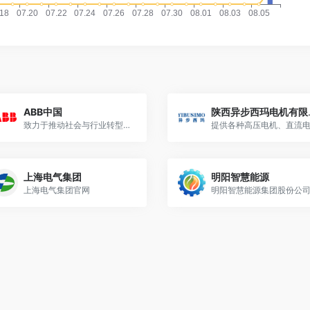
ABB中国
陕西
致力于推动社会与行业转型，实现更高效、可持续的未来
上海电气集团
明阳智慧能源
上海电气集团官网