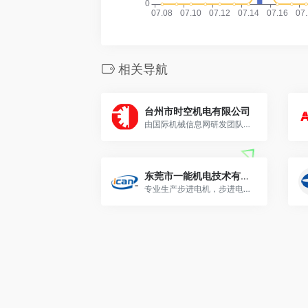
相关导航
台州市时空机电有限公司
由国际机械信息网研发团队和从事多年铝拉伸电机外壳生产加工的“时空”电机壳策划
东莞市一能机电技术有限公司
专业生产步进电机，步进电机驱动器，无刷电机，无刷电机控制器,无刷电机驱动器，直流无刷电机，闭环步进电机的高新技术企业，多年努力得到众多客户的好评和赞誉.二十四小时免费电话：400-696-4446.