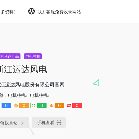
（多资料）
联系客服免费收录网站
电机马达产品
电机整机
浙江运达风电
江运达风电股份有限公司官网
签：
电机整机
电机整机
0
0
0
0
0
链接直达
手机查看