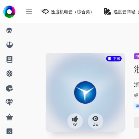
逸度机电云（综合类）
逸度云商城
中国
浙
标
56
44