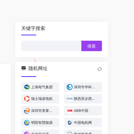
关键字搜索
搜
索：
随机网址
上海电气集团
深圳市华科星电气有限公司
瑞士瑞诺电机
陕西异步西玛电机有限公司
深圳市美莱克科技有限公司
ABB中国
明阳智慧能源
中国电机网