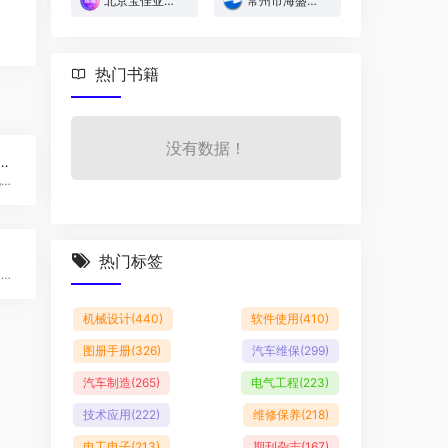
北京宝佳亚龙光电科技有限公司
常州市海盛电器有限公司
热门书籍
没有数据！
异步西玛电机有限公司
提供各种高压电机、直流电机、高效节能电机、同步高压电机、防爆电机以及各种交流电机配件、大中型电机维修服务！
热门标签
明阳智慧能源集团股份公司官网
机械设计
(440)
软件使用
(410)
图册手册
(326)
汽车维保
(299)
汽车制造
(265)
电气工程
(223)
技术应用
(222)
维修保养
(218)
电工电子
(213)
期刊杂志
(167)