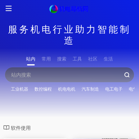
服务机电行业助力智能制
造
站内
常用
搜索
工具
社区
生活
工业机器
数控编程
机电电机
汽车制造
电工电子
电气
软件使用