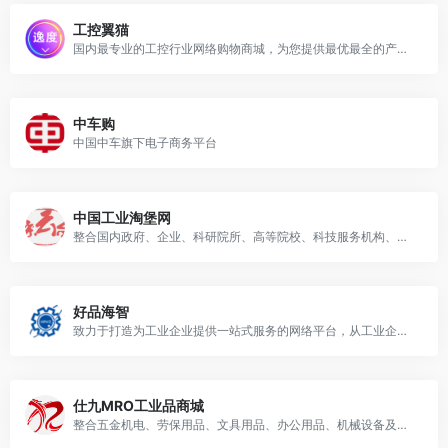
工控翼猫
国内最专业的工控行业网络购物商城，为您提供最优最全的产品，在工控翼猫网您可以轻松找到想要的产品！
中车购
中国中车旗下电子商务平台
中国工业淘堡网
整合国内政府、企业、科研院所、高等院校、科技服务机构、科技金融结构等资源建立全国最大的产学研科技服务集成创新平台——中国工业淘堡网，为各方提供全面的科技服务信息资源，建立在线交流、对接和交易平台
好品海智
致力于打造为工业企业提供一站式服务的网络平台，从工业企业生产过程中的工业品物料、闲置资产盘活、企业管理培训、智能化生产工业4.0解决方案提供、工程服务商提供等方面为生产型企业提供一站式服务。依托于山东省政府好品山东以及海尔等国际化大企业为主导的先进管理经验及质量管控体系，严控产品及服务质量。
仕九MRO工业品商城
整合五金机电、劳保用品、文具用品、办公用品、机械设备及配件、电子产品、家用电器、仪器仪表、模具材料、日用百货等工厂MRO工厂工业用品。