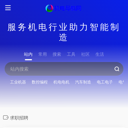
服务机电行业助力智能制
造
站内
常用
搜索
工具
社区
生活
工业机器
数控编程
机电电机
汽车制造
电工电子
电气
求职招聘