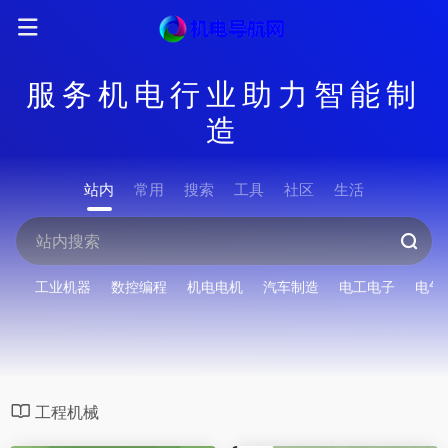
服务机电行业助力智能制
造
站内
常用
搜索
工具
社区
生活
工业机器
数控编程
机电电机
汽车制造
电工电子
电气
工程机械