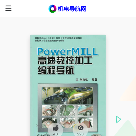
40
223