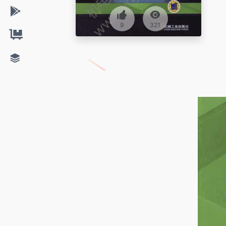
9
321