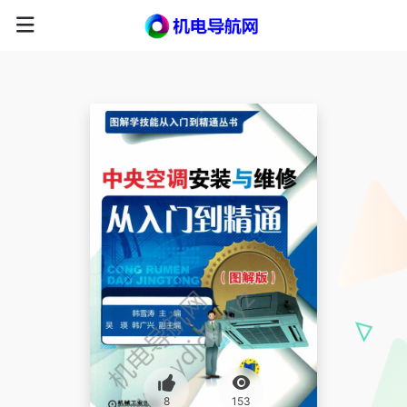
8
153