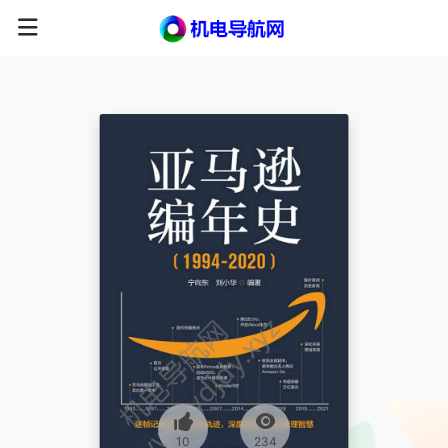
10
234