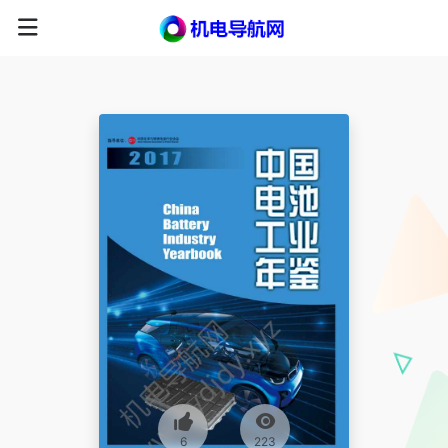
6
223