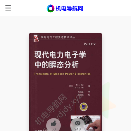
50
248