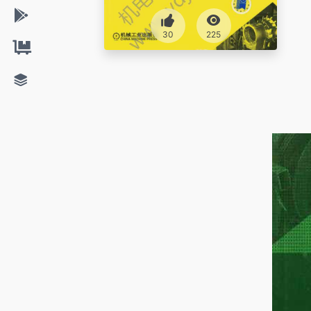
30
225