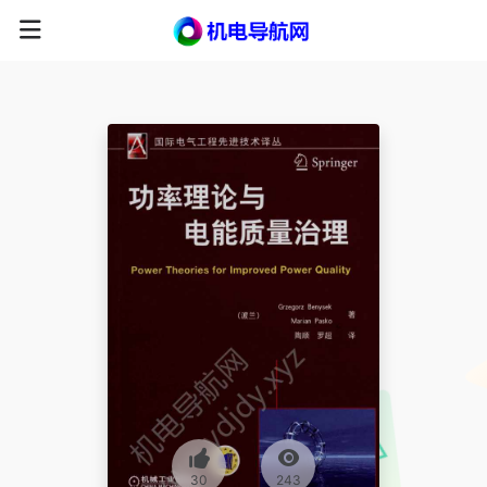
30
243